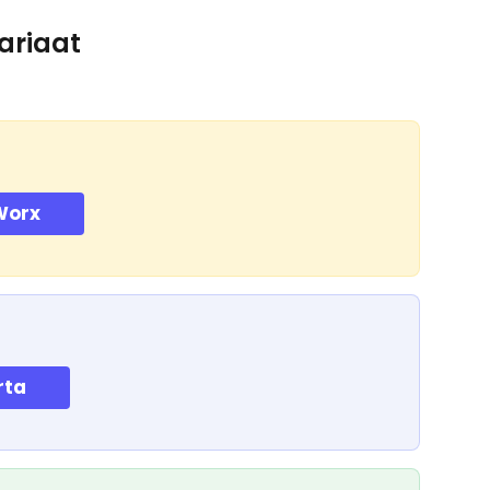
tariaat
Worx
rta