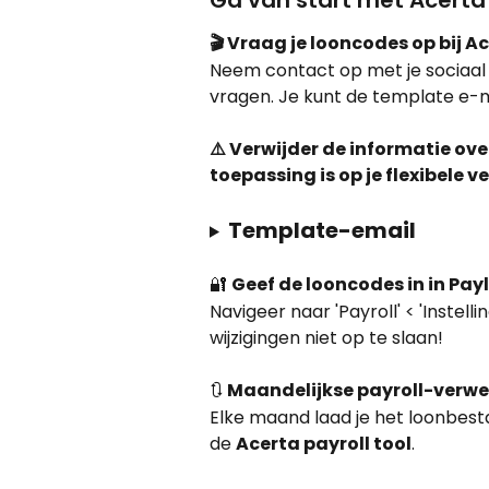
Ga van start met Acerta
🎬 Vraag je looncodes op bij A
Neem contact op met je sociaal
vragen. Je kunt de template e-ma
⚠️ Verwijder de informatie ove
toepassing is op je flexibele v
Template-email
🔐 
Geef de looncodes in in Payl
Navigeer naar 'Payroll' < 'Instell
wijzigingen niet op te slaan!
🔃 
Maandelijkse payroll-verwe
Elke maand laad je het loonbesta
de 
Acerta payroll tool
.